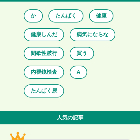
か
たんぱく
健康
健康しんだ
病気にならな
間歇性跛行
買う
内視鏡検査
A
たんぱく尿
人気の記事
1