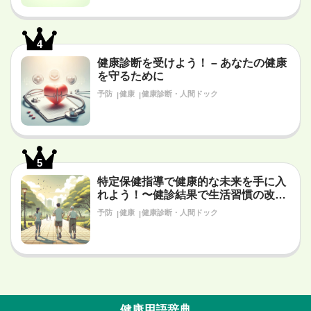
4
健康診断を受けよう！ – あなたの健康
を守るために
予防
健康
健康診断・人間ドック
5
特定保健指導で健康的な未来を手に入
れよう！〜健診結果で生活習慣の改善
が必要だと言われたあなたへ〜
予防
健康
健康診断・人間ドック
健康用語辞典