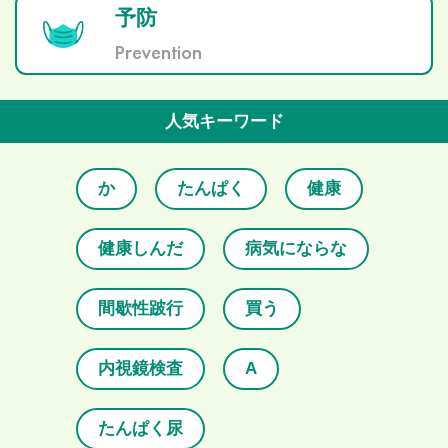
予防
Prevention
人気キーワード
か
たんぱく
健康
健康しんだ
病気にならな
間歇性跛行
買う
内視鏡検査
A
たんぱく尿