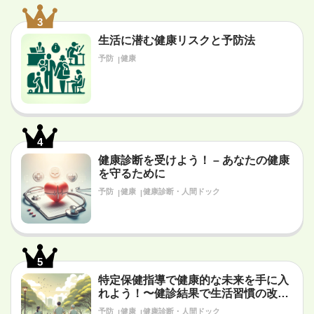
3
生活に潜む健康リスクと予防法
予防
健康
4
健康診断を受けよう！ – あなたの健康
を守るために
予防
健康
健康診断・人間ドック
5
特定保健指導で健康的な未来を手に入
れよう！〜健診結果で生活習慣の改善
が必要だと言われたあなたへ〜
予防
健康
健康診断・人間ドック