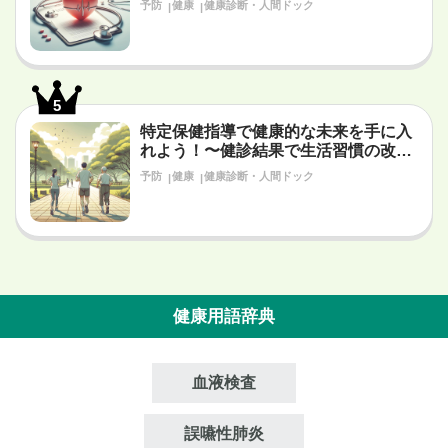
予防
健康
健康診断・人間ドック
5
特定保健指導で健康的な未来を手に入
れよう！〜健診結果で生活習慣の改善
が必要だと言われたあなたへ〜
予防
健康
健康診断・人間ドック
健康用語辞典
血液検査
誤嚥性肺炎