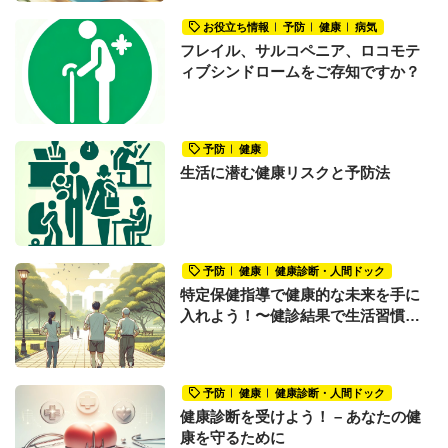
お役立ち情報
予防
健康
病気
フレイル、サルコペニア、ロコモテ
ィブシンドロームをご存知ですか？
予防
健康
生活に潜む健康リスクと予防法
予防
健康
健康診断・人間ドック
特定保健指導で健康的な未来を手に
入れよう！〜健診結果で生活習慣の
改善が必要だと言われたあなたへ〜
予防
健康
健康診断・人間ドック
健康診断を受けよう！ – あなたの健
康を守るために