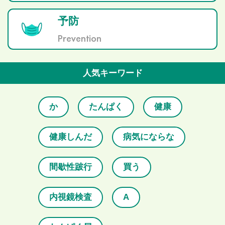
予防
Prevention
人気キーワード
か
たんぱく
健康
健康しんだ
病気にならな
間歇性跛行
買う
内視鏡検査
A