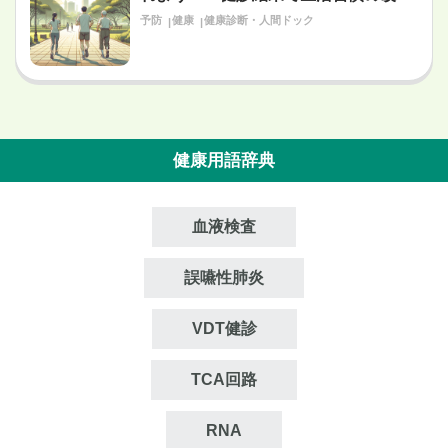
が必要だと言われたあなたへ〜
予防
健康
健康診断・人間ドック
健康用語辞典
血液検査
誤嚥性肺炎
VDT健診
TCA回路
RNA