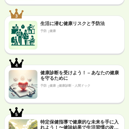
3
生活に潜む健康リスクと予防法
予防
健康
4
健康診断を受けよう！ – あなたの健康
を守るために
予防
健康
健康診断・人間ドック
5
特定保健指導で健康的な未来を手に入
れよう！〜健診結果で生活習慣の改善