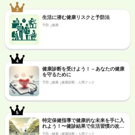
3
生活に潜む健康リスクと予防法
予防
健康
4
健康診断を受けよう！ – あなたの健康
を守るために
予防
健康
健康診断・人間ドック
5
特定保健指導で健康的な未来を手に入
れよう！〜健診結果で生活習慣の改善
が必要だと言われたあなたへ〜
予防
健康
健康診断・人間ドック