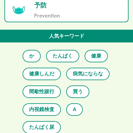
予防
Prevention
人気キーワード
か
たんぱく
健康
健康しんだ
病気にならな
間歇性跛行
買う
内視鏡検査
A
たんぱく尿