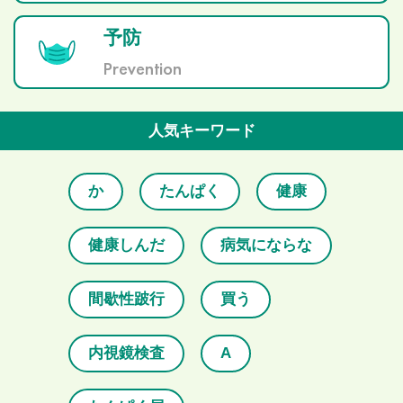
予防
Prevention
人気キーワード
か
たんぱく
健康
健康しんだ
病気にならな
間歇性跛行
買う
内視鏡検査
A