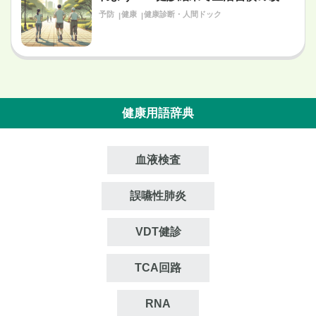
が必要だと言われたあなたへ〜
予防
健康
健康診断・人間ドック
健康用語辞典
血液検査
誤嚥性肺炎
VDT健診
TCA回路
RNA