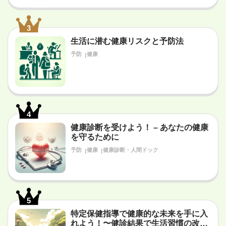
3
生活に潜む健康リスクと予防法
予防
健康
4
健康診断を受けよう！ – あなたの健康
を守るために
予防
健康
健康診断・人間ドック
5
特定保健指導で健康的な未来を手に入
れよう！〜健診結果で生活習慣の改善