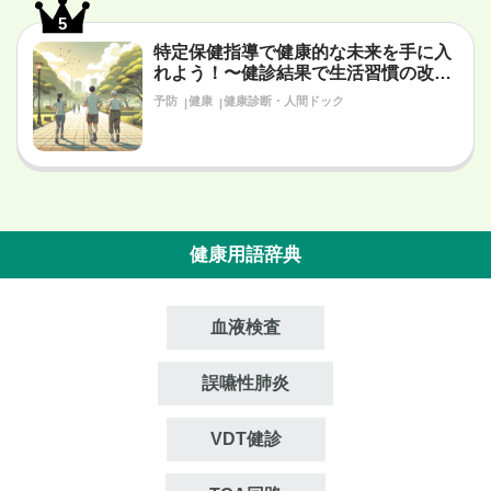
5
特定保健指導で健康的な未来を手に入
れよう！〜健診結果で生活習慣の改善
が必要だと言われたあなたへ〜
予防
健康
健康診断・人間ドック
健康用語辞典
血液検査
誤嚥性肺炎
VDT健診