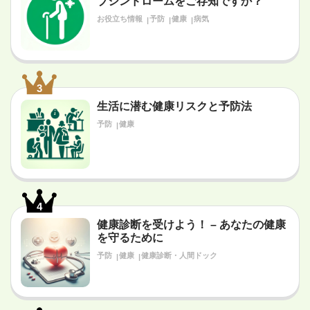
ブシンドロームをご存知ですか？
お役立ち情報
予防
健康
病気
3
生活に潜む健康リスクと予防法
予防
健康
4
健康診断を受けよう！ – あなたの健康
を守るために
予防
健康
健康診断・人間ドック