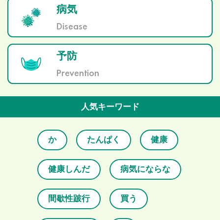
病気
Disease
予防
Prevention
人気キーワード
か
たんぱく
健康
健康しんだ
病気にならな
間歇性跛行
買う