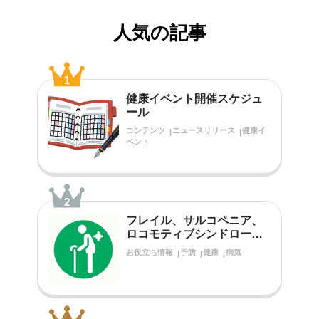
人気の記事
1
健康イベント開催スケジュ
ール
コンテンツ
ニュースリリース
健康イ
ベント
2
フレイル、サルコペニア、
ロコモティブシンドローム
をご存知ですか？
お役立ち情報
予防
健康
病気