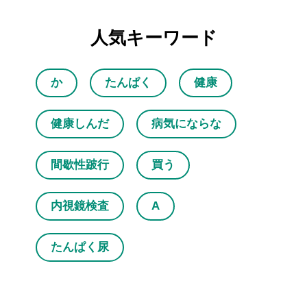
人気キーワード
か
たんぱく
健康
健康しんだ
病気にならな
間歇性跛行
買う
内視鏡検査
A
たんぱく尿