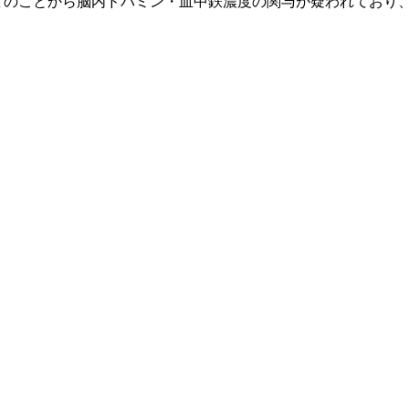
どのことから脳内ドパミン・血中鉄濃度の関与が疑われており