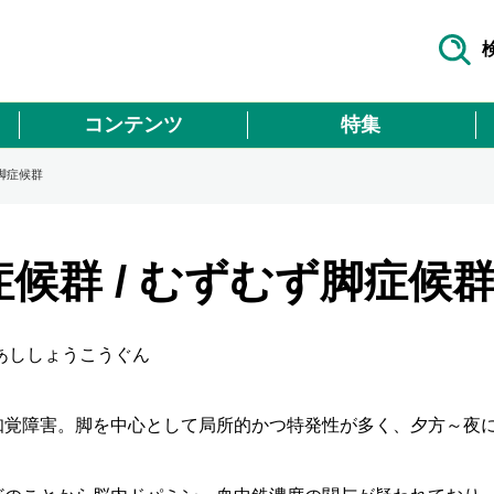
コンテンツ
特集
脚症候群
候群 / むずむず脚症候
あししょうこうぐん
知覚障害。脚を中心として局所的かつ特発性が多く、夕方～夜