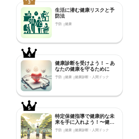
3
生活に潜む健康リスクと予
防法
予防
健康
4
健康診断を受けよう！ – あ
なたの健康を守るために
予防
健康
健康診断・人間ドック
5
特定保健指導で健康的な未
来を手に入れよう！〜健診
結果で生活習慣の改善が必
予防
健康
健康診断・人間ドック
要だと言われたあなたへ〜