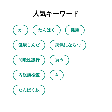
人気キーワード
か
たんぱく
健康
健康しんだ
病気にならな
間歇性跛行
買う
内視鏡検査
A
たんぱく尿