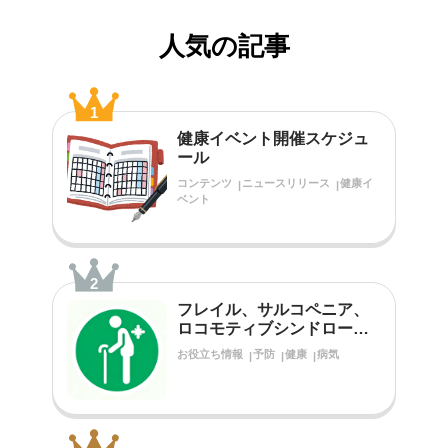
人気の記事
1
健康イベント開催スケジュ
ール
コンテンツ
ニュースリリース
健康イ
ベント
2
フレイル、サルコペニア、
ロコモティブシンドローム
をご存知ですか？
お役立ち情報
予防
健康
病気