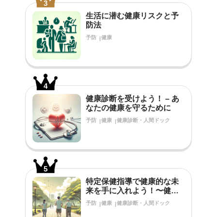
3
生活に潜む健康リスクと予
防法
予防
健康
4
健康診断を受けよう！ – あ
なたの健康を守るために
予防
健康
健康診断・人間ドック
5
特定保健指導で健康的な未
来を手に入れよう！〜健診
結果で生活習慣の改善が必
予防
健康
健康診断・人間ドック
要だと言われたあなたへ〜