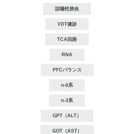
誤嚥性肺炎
VDT健診
TCA回路
RNA
PFCバランス
n‐6系
n‐3系
GPT（ALT）
GOT（AST）