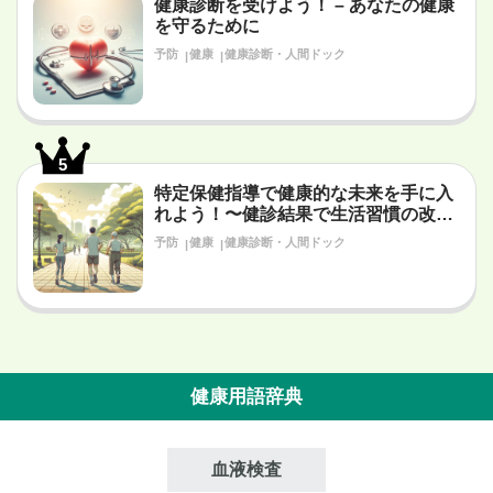
健康診断を受けよう！ – あなたの健康
を守るために
予防
健康
健康診断・人間ドック
5
特定保健指導で健康的な未来を手に入
れよう！〜健診結果で生活習慣の改善
が必要だと言われたあなたへ〜
予防
健康
健康診断・人間ドック
健康用語辞典
血液検査