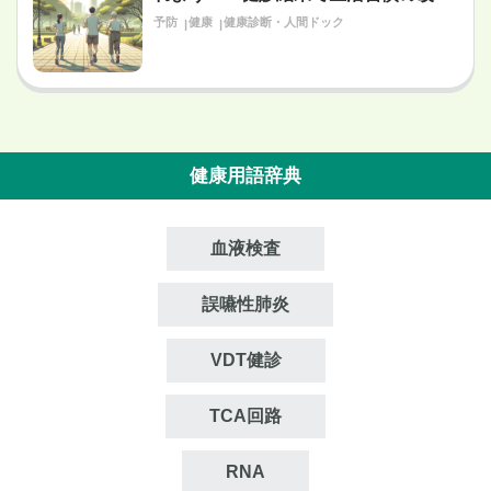
が必要だと言われたあなたへ〜
予防
健康
健康診断・人間ドック
健康用語辞典
血液検査
誤嚥性肺炎
VDT健診
TCA回路
RNA