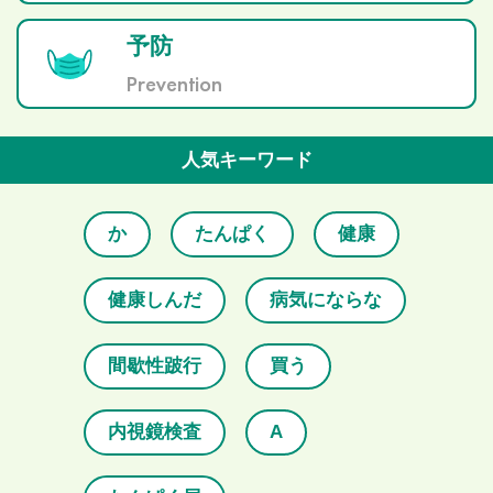
予防
Prevention
人気キーワード
か
たんぱく
健康
健康しんだ
病気にならな
間歇性跛行
買う
内視鏡検査
A