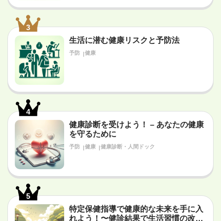
3
生活に潜む健康リスクと予防法
予防
健康
4
健康診断を受けよう！ – あなたの健康
を守るために
予防
健康
健康診断・人間ドック
5
特定保健指導で健康的な未来を手に入
れよう！〜健診結果で生活習慣の改善