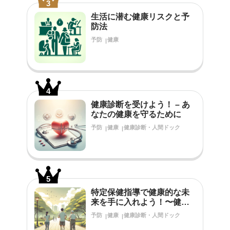
3
生活に潜む健康リスクと予
防法
予防
健康
4
健康診断を受けよう！ – あ
なたの健康を守るために
予防
健康
健康診断・人間ドック
5
特定保健指導で健康的な未
来を手に入れよう！〜健診
結果で生活習慣の改善が必
予防
健康
健康診断・人間ドック
要だと言われたあなたへ〜