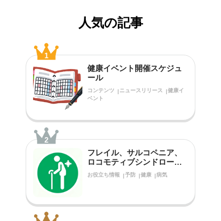
人気の記事
1
健康イベント開催スケジュ
ール
コンテンツ
ニュースリリース
健康イ
ベント
2
フレイル、サルコペニア、
ロコモティブシンドローム
をご存知ですか？
お役立ち情報
予防
健康
病気