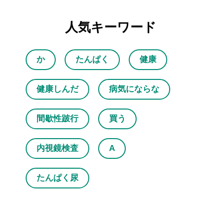
人気キーワード
か
たんぱく
健康
健康しんだ
病気にならな
間歇性跛行
買う
内視鏡検査
A
たんぱく尿