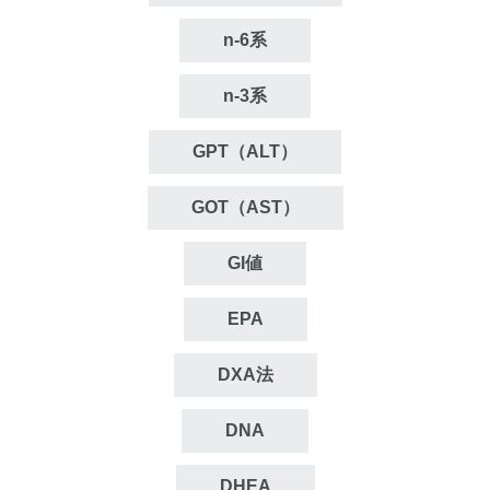
n‐6系
n‐3系
GPT（ALT）
GOT（AST）
GI値
EPA
DXA法
DNA
DHEA