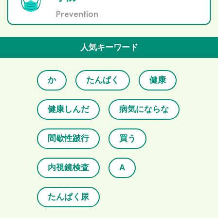
Prevention
人気キーワード
か
たんぱく
健康
健康しんだ
病気にならな
間歇性跛行
買う
内視鏡検査
A
たんぱく尿