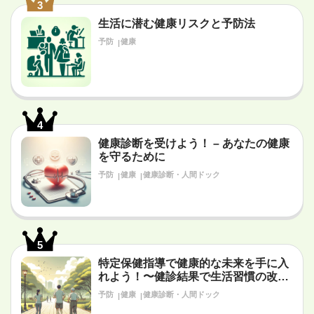
3
生活に潜む健康リスクと予防法
予防
健康
4
健康診断を受けよう！ – あなたの健康
を守るために
予防
健康
健康診断・人間ドック
5
特定保健指導で健康的な未来を手に入
れよう！〜健診結果で生活習慣の改善
が必要だと言われたあなたへ〜
予防
健康
健康診断・人間ドック