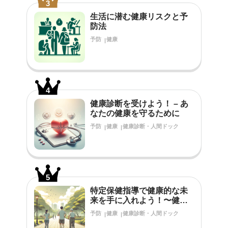
3
生活に潜む健康リスクと予
防法
予防
健康
4
健康診断を受けよう！ – あ
なたの健康を守るために
予防
健康
健康診断・人間ドック
5
特定保健指導で健康的な未
来を手に入れよう！〜健診
結果で生活習慣の改善が必
予防
健康
健康診断・人間ドック
要だと言われたあなたへ〜