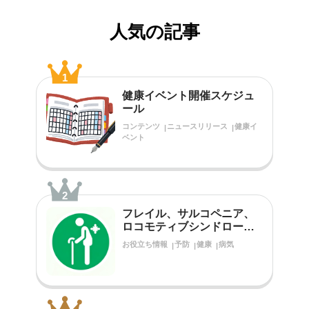
人気の記事
1
健康イベント開催スケジュ
ール
コンテンツ
ニュースリリース
健康イ
ベント
2
フレイル、サルコペニア、
ロコモティブシンドローム
をご存知ですか？
お役立ち情報
予防
健康
病気