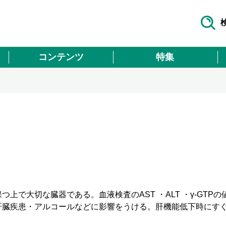
コンテンツ
特集
で大切な臓器である。血液検査のAST ・ALT ・γ-GTPの
肝臓疾患・アルコールなどに影響をうける。肝機能低下時にす