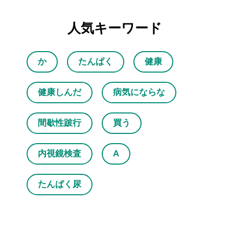
人気キーワード
か
たんぱく
健康
健康しんだ
病気にならな
間歇性跛行
買う
内視鏡検査
A
たんぱく尿