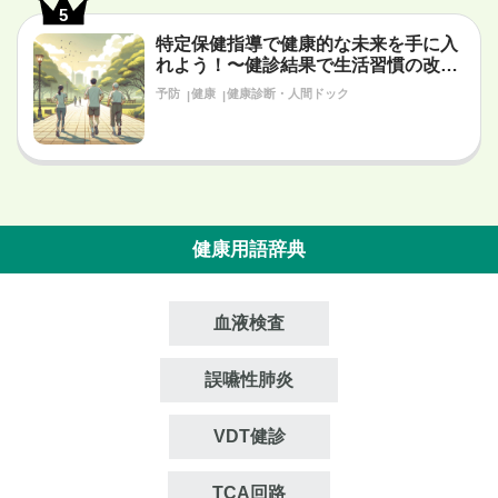
5
特定保健指導で健康的な未来を手に入
れよう！〜健診結果で生活習慣の改善
が必要だと言われたあなたへ〜
予防
健康
健康診断・人間ドック
健康用語辞典
血液検査
誤嚥性肺炎
VDT健診
TCA回路