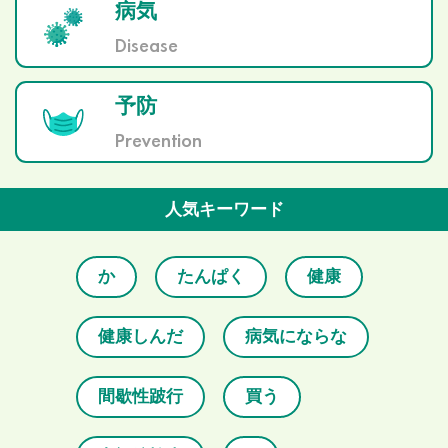
病気
Disease
予防
Prevention
人気キーワード
か
たんぱく
健康
健康しんだ
病気にならな
間歇性跛行
買う