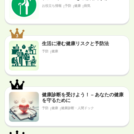
お役立ち情報
予防
健康
病気
3
生活に潜む健康リスクと予防法
予防
健康
4
健康診断を受けよう！ – あなたの健康
を守るために
予防
健康
健康診断・人間ドック