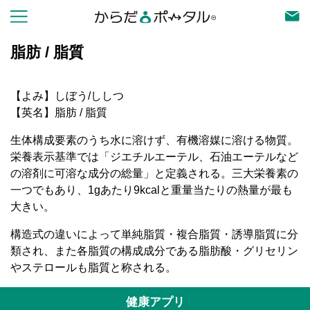
脂肪 / 脂質
【よみ】しぼう/ししつ
【英名】脂肪 / 脂質
生体構成要素のうち水に溶けず、有機溶媒に溶ける物質。
栄養表示基準では「ジエチルエーテル、石油エーテルなど
の溶剤に可溶な成分の総量」と定義される。三大栄養素の
一つでもあり、1gあたり9kcalと重量当たりの熱量が最も
大きい。
構造式の違いによって単純脂質・複合脂質・誘導脂質に分
類され、また各脂質の構成成分である脂肪酸・グリセリン
やステロールも脂質と称される。
健康アプリ