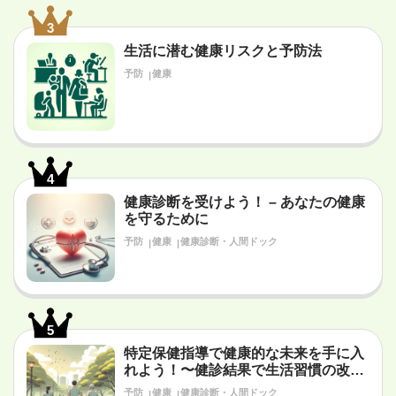
3
生活に潜む健康リスクと予防法
予防
健康
4
健康診断を受けよう！ – あなたの健康
を守るために
予防
健康
健康診断・人間ドック
5
特定保健指導で健康的な未来を手に入
れよう！〜健診結果で生活習慣の改善
が必要だと言われたあなたへ〜
予防
健康
健康診断・人間ドック