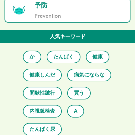
予防
Prevention
人気キーワード
か
たんぱく
健康
健康しんだ
病気にならな
間歇性跛行
買う
内視鏡検査
A
たんぱく尿