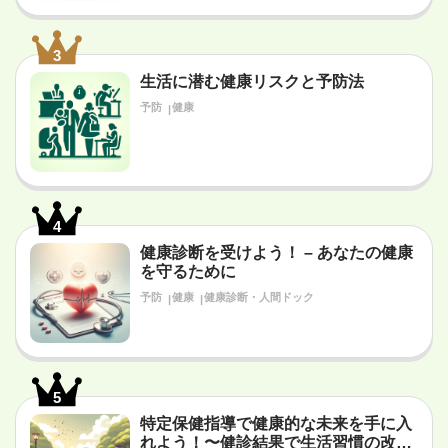
3
生活に潜む健康リスクと予防法
予防
健康
4
健康診断を受けよう！ – あなたの健康
を守るために
予防
健康
健康診断・人間ドック
5
特定保健指導で健康的な未来を手に入
れよう！〜健診結果で生活習慣の改善