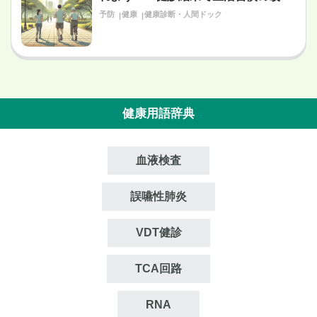
が必要だと言われたあなたへ〜
予防
健康
健康診断・人間ドック
健康用語辞典
血液検査
誤嚥性肺炎
VDT健診
TCA回路
RNA