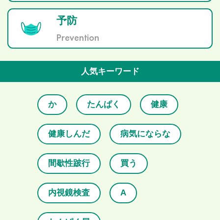
予防
Prevention
人気キーワード
か
たんぱく
健康
健康しんだ
病気にならな
間歇性跛行
買う
内視鏡検査
A