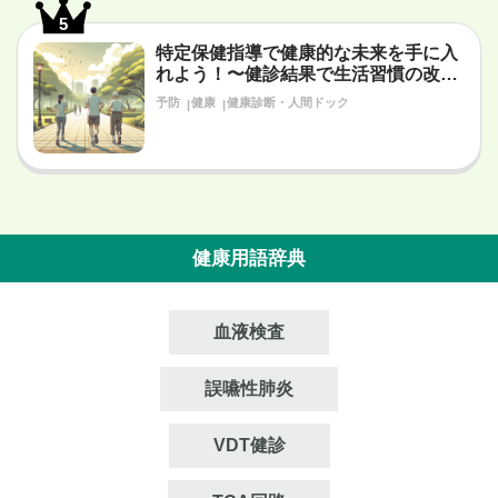
5
特定保健指導で健康的な未来を手に入
れよう！〜健診結果で生活習慣の改善
が必要だと言われたあなたへ〜
予防
健康
健康診断・人間ドック
健康用語辞典
血液検査
誤嚥性肺炎
VDT健診