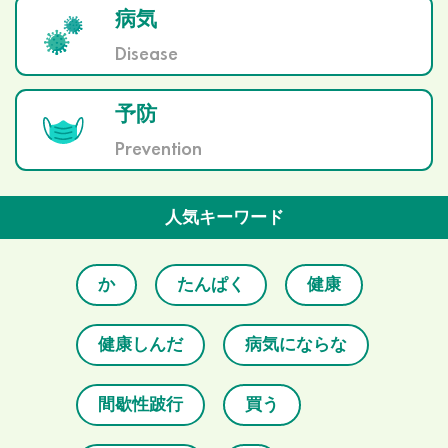
病気
Disease
予防
Prevention
人気キーワード
か
たんぱく
健康
健康しんだ
病気にならな
間歇性跛行
買う