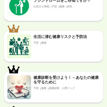
ブシンドロームをご存知ですか？
お役立ち情報
予防
健康
病気
3
生活に潜む健康リスクと予防法
予防
健康
4
健康診断を受けよう！ – あなたの健康
を守るために
予防
健康
健康診断・人間ドック