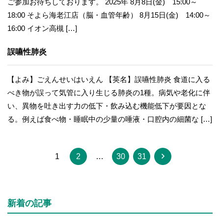
ご参加お待ちしております。 2025年 8月8日(金) 15:00～
18:00 そよら海老江店（脳・血管年齢） 8月15日(金) 14:00～
16:00 イオン高槻 […]
誤嚥性肺炎
【よみ】ごえんせいはいえん 【英名】誤嚥性肺炎 食道に入る
べき物が誤って気管に入り生じる肺炎の1種。病気や老化に伴
い、異物を吐き出す力の低下・飲み込む機能低下が要因とな
る。例えば食べ物・睡眠中の少量の唾液・口腔内の細菌な […]
1
2
…
30
31
新着の記事