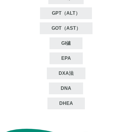
GPT（ALT）
GOT（AST）
GI値
EPA
DXA法
DNA
DHEA