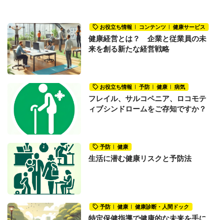
お役立ち情報
コンテンツ
健康サービス
健康経営とは？ 企業と従業員の未
来を創る新たな経営戦略
お役立ち情報
予防
健康
病気
フレイル、サルコペニア、ロコモテ
ィブシンドロームをご存知ですか？
予防
健康
生活に潜む健康リスクと予防法
予防
健康
健康診断・人間ドック
特定保健指導で健康的な未来を手に