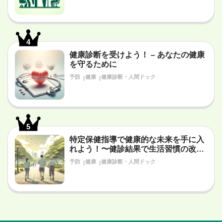
4
健康診断を受けよう！ – あなたの健康
を守るために
予防
健康
健康診断・人間ドック
5
特定保健指導で健康的な未来を手に入
れよう！〜健診結果で生活習慣の改善
が必要だと言われたあなたへ〜
予防
健康
健康診断・人間ドック