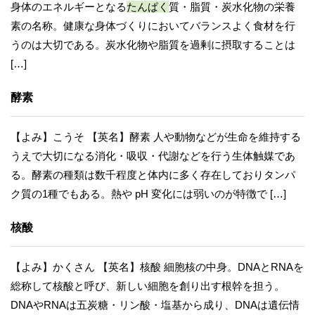
身体のエネルギーとなる
たんぱく
質・脂質・炭水化物の栄養
素の名称。健康な身体づくりにおいてバランスよく食材を行
うのは大切である。炭水化物や脂質を過剰に摂取することは
[…]
酵素
【よみ】こうそ 【英名】酵素 人や動物などが生命を維持する
うえで大切になる消化・吸収・代謝などを行う生体触媒であ
る。酵素の種類は数千程度と体内に多く存在しておりタンパ
ク質の1種でもある。熱や pH 変化には弱いのが特徴で […]
核酸
【よみ】かくさん 【英名】核酸 細胞核の中身。DNAとRNAを
総称して核酸と呼び、新しい細胞を創り出す根幹を担う。
DNAやRNAは五炭糖・リン酸・塩基から成り、DNAは遺伝情