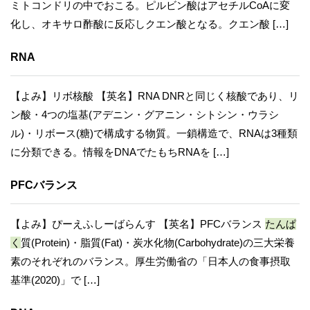
ミトコンドリの中でおこる。ピルビン酸はアセチルCoAに変
化し、オキサロ酢酸に反応しクエン酸となる。クエン酸 […]
RNA
【よみ】リボ核酸 【英名】RNA DNRと同じく核酸であり、リ
ン酸・4つの塩基(アデニン・グアニン・シトシン・ウラシ
ル)・リボース(糖)で構成する物質。一鎖構造で、RNAは3種類
に分類できる。情報をDNAでたもちRNAを […]
PFCバランス
【よみ】ぴーえふしーばらんす 【英名】PFCバランス
たんぱ
く
質(Protein)・脂質(Fat)・炭水化物(Carbohydrate)の三大栄養
素のそれぞれのバランス。厚生労働省の「日本人の食事摂取
基準(2020)」で […]