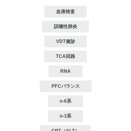
血液検査
誤嚥性肺炎
VDT健診
TCA回路
RNA
PFCバランス
n‐6系
n‐3系
GPT（ALT）