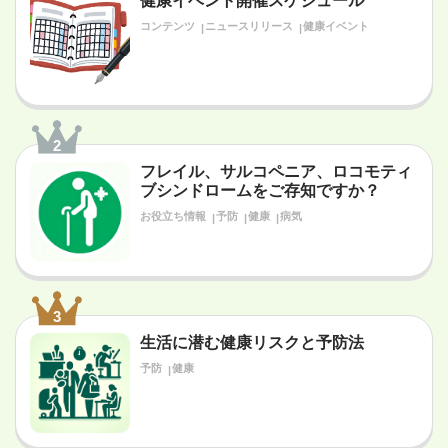
健康イベント開催スケジュール
コンテンツ
ニュースリリース
健康イベント
2
フレイル、サルコペニア、ロコモティ
ブシンドロームをご存知ですか？
お役立ち情報
予防
健康
病気
3
生活に潜む健康リスクと予防法
予防
健康