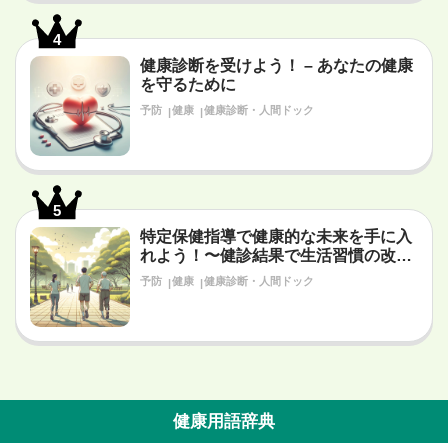
4
健康診断を受けよう！ – あなたの健康
を守るために
予防
健康
健康診断・人間ドック
5
特定保健指導で健康的な未来を手に入
れよう！〜健診結果で生活習慣の改善
が必要だと言われたあなたへ〜
予防
健康
健康診断・人間ドック
健康用語辞典