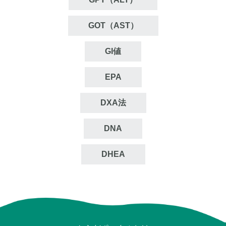
GOT（AST）
GI値
EPA
DXA法
DNA
DHEA