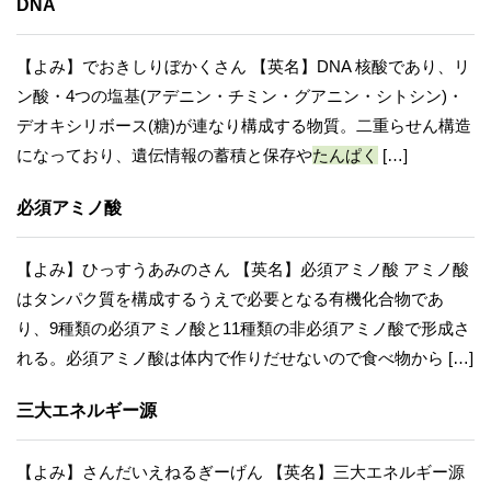
DNA
【よみ】でおきしりぼかくさん 【英名】DNA 核酸であり、リ
ン酸・4つの塩基(アデニン・チミン・グアニン・シトシン)・
デオキシリボース(糖)が連なり構成する物質。二重らせん構造
になっており、遺伝情報の蓄積と保存や
たんぱく
[…]
必須アミノ酸
【よみ】ひっすうあみのさん 【英名】必須アミノ酸 アミノ酸
はタンパク質を構成するうえで必要となる有機化合物であ
り、9種類の必須アミノ酸と11種類の非必須アミノ酸で形成さ
れる。必須アミノ酸は体内で作りだせないので食べ物から […]
三大エネルギー源
【よみ】さんだいえねるぎーげん 【英名】三大エネルギー源