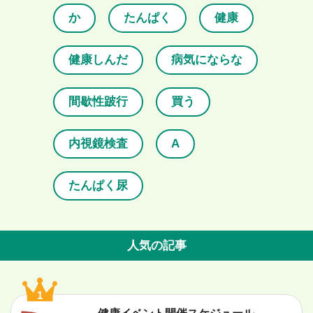
か
たんぱく
健康
健康しんだ
病気にならな
間歇性跛行
買う
内視鏡検査
A
たんぱく尿
人気の記事
1