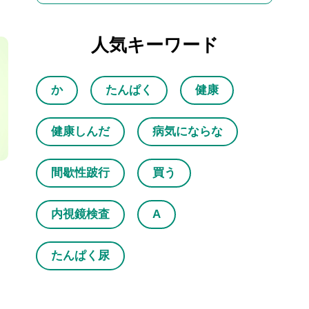
人気キーワード
か
たんぱく
健康
健康しんだ
病気にならな
間歇性跛行
買う
内視鏡検査
A
たんぱく尿