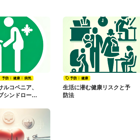
予防
健康
病気
予防
健康
サルコペニア、
生活に潜む健康リスクと予
ブシンドローム
防法
すか？