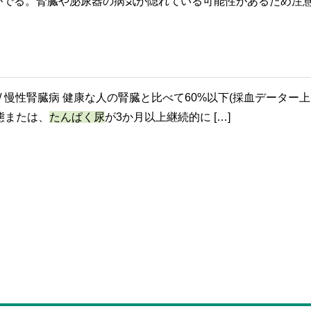
がでる。腎臓や泌尿器の病気が隠れている可能性があるため注
 / 慢性腎臓病 健康な人の腎臓と比べて60%以下(採血データー上
状態または、
たんぱく尿
が3か月以上継続的に […]