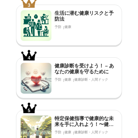
3
生活に潜む健康リスクと予
防法
予防
健康
4
健康診断を受けよう！ – あ
なたの健康を守るために
予防
健康
健康診断・人間ドック
5
特定保健指導で健康的な未
来を手に入れよう！〜健診
結果で生活習慣の改善が必
予防
健康
健康診断・人間ドック
要だと言われたあなたへ〜