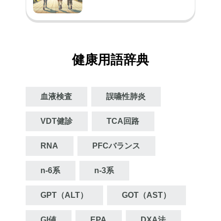
健康用語辞典
血液検査
誤嚥性肺炎
VDT健診
TCA回路
RNA
PFCバランス
n‐6系
n‐3系
GPT（ALT）
GOT（AST）
GI値
EPA
DXA法