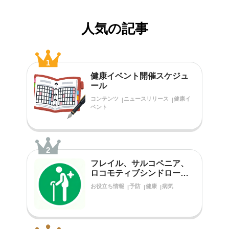
人気の記事
1
健康イベント開催スケジュ
ール
コンテンツ
ニュースリリース
健康イ
ベント
2
フレイル、サルコペニア、
ロコモティブシンドローム
をご存知ですか？
お役立ち情報
予防
健康
病気