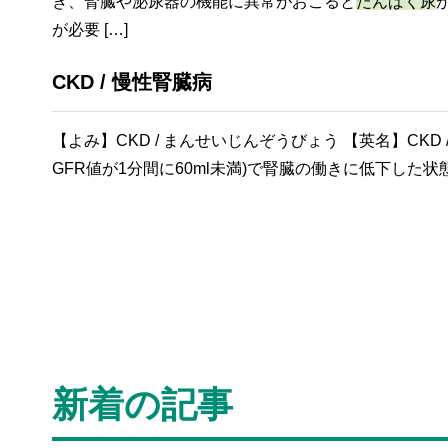
き、腎臓や泌尿器の機能に異常がおこると
たんぱく尿
が必要 […]
CKD / 慢性腎臓病
【よみ】CKD / まんせいじんぞうびょう 【英名】CKD
GFR値が1分間に60ml未満)で腎臓の働きに低下した
新着の記事