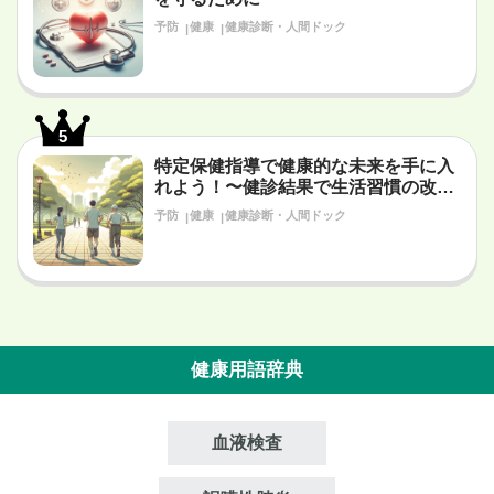
予防
健康
健康診断・人間ドック
5
特定保健指導で健康的な未来を手に入
れよう！〜健診結果で生活習慣の改善
が必要だと言われたあなたへ〜
予防
健康
健康診断・人間ドック
健康用語辞典
血液検査