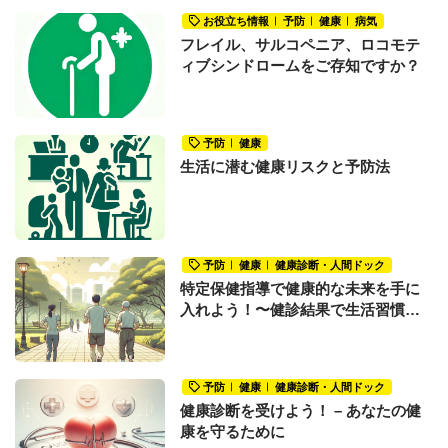
お役立ち情報
予防
健康
病気
フレイル、サルコペニア、ロコモテ
ィブシンドロームをご存知ですか？
予防
健康
生活に潜む健康リスクと予防法
予防
健康
健康診断・人間ドック
特定保健指導で健康的な未来を手に
入れよう！〜健診結果で生活習慣の
改善が必要だと言われたあなたへ〜
予防
健康
健康診断・人間ドック
健康診断を受けよう！ – あなたの健
康を守るために