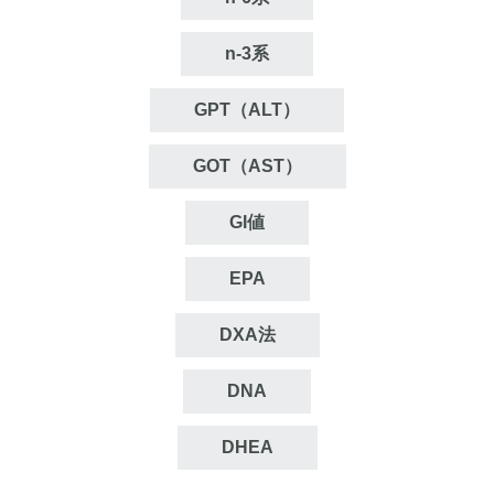
n‐3系
GPT（ALT）
GOT（AST）
GI値
EPA
DXA法
DNA
DHEA