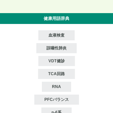
健康用語辞典
血液検査
誤嚥性肺炎
VDT健診
TCA回路
RNA
PFCバランス
n‐6系