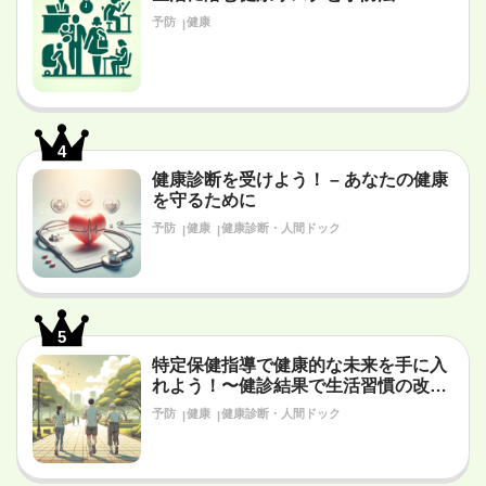
予防
健康
4
健康診断を受けよう！ – あなたの健康
を守るために
予防
健康
健康診断・人間ドック
5
特定保健指導で健康的な未来を手に入
れよう！〜健診結果で生活習慣の改善
が必要だと言われたあなたへ〜
予防
健康
健康診断・人間ドック