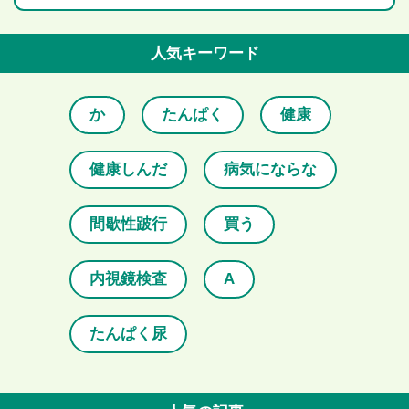
人気キーワード
か
たんぱく
健康
健康しんだ
病気にならな
間歇性跛行
買う
内視鏡検査
A
たんぱく尿