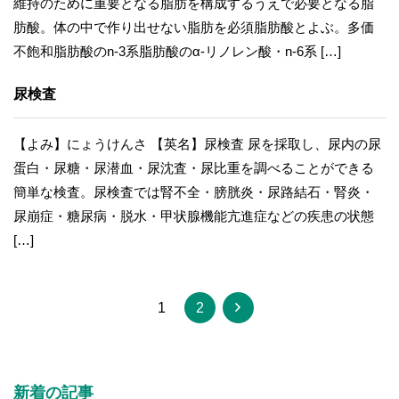
維持のために重要となる脂肪を構成するうえで必要となる脂
肪酸。体の中で作り出せない脂肪を必須脂肪酸とよぶ。多価
不飽和脂肪酸のn-3系脂肪酸のα-リノレン酸・n-6系 […]
尿検査
【よみ】にょうけんさ 【英名】尿検査 尿を採取し、尿内の尿
蛋白・尿糖・尿潜血・尿沈査・尿比重を調べることができる
簡単な検査。尿検査では腎不全・膀胱炎・尿路結石・腎炎・
尿崩症・糖尿病・脱水・甲状腺機能亢進症などの疾患の状態
[…]
1
2
新着の記事