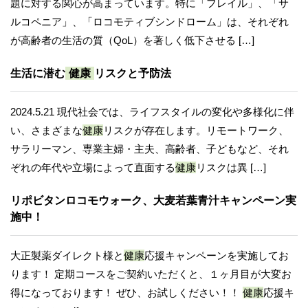
題に対する関心が高まっています。特に「フレイル」、「サ
ルコペニア」、「ロコモティブシンドローム」は、それぞれ
が高齢者の生活の質（QoL）を著しく低下させる […]
生活に潜む
健康
リスクと予防法
2024.5.21 現代社会では、ライフスタイルの変化や多様化に伴
い、さまざまな
健康
リスクが存在します。リモートワーク、
サラリーマン、専業主婦・主夫、高齢者、子どもなど、それ
ぞれの年代や立場によって直面する
健康
リスクは異 […]
リポビタンロコモウォーク、大麦若葉青汁キャンペーン実
施中！
大正製薬ダイレクト様と
健康
応援キャンペーンを実施してお
ります！ 定期コースをご契約いただくと、１ヶ月目が大変お
得になっております！ ぜひ、お試しください！！
健康
応援キ