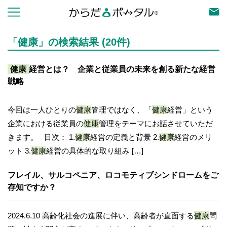
「健康」の検索結果 (20件)
健康
経営とは？ 企業と従業員の未来を創る新たな経営
戦略
今回は一人ひとりの
健康
管理ではなく、「
健康
経営」という
企業における従業員の
健康
管理をテーマにお話させていただ
きます。 目次： 1.
健康
経営の定義と背景 2.
健康
経営のメリ
ット 3.
健康
経営の具体的な取り組み […]
フレイル、サルコペニア、ロコモティブシンドロームをご
存知ですか？
2024.6.10 高齢化社会の進展に伴い、高齢者が直面する
健康
問