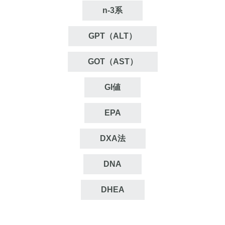
n‐3系
GPT（ALT）
GOT（AST）
GI値
EPA
DXA法
DNA
DHEA