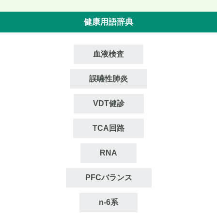
健康用語辞典
血液検査
誤嚥性肺炎
VDT健診
TCA回路
RNA
PFCバランス
n‐6系