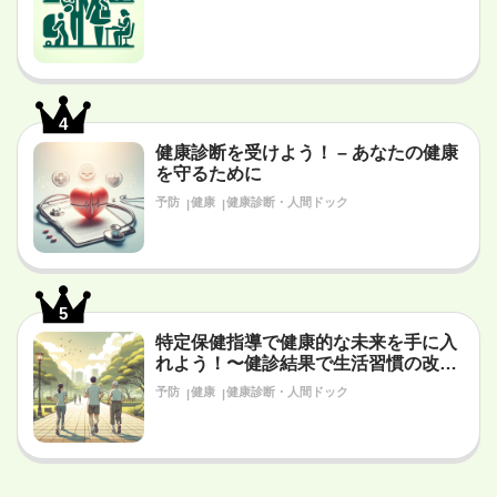
4
健康診断を受けよう！ – あなたの健康
を守るために
予防
健康
健康診断・人間ドック
5
特定保健指導で健康的な未来を手に入
れよう！〜健診結果で生活習慣の改善
が必要だと言われたあなたへ〜
予防
健康
健康診断・人間ドック