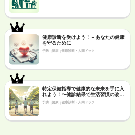
4
健康診断を受けよう！ – あなたの健康
を守るために
予防
健康
健康診断・人間ドック
5
特定保健指導で健康的な未来を手に入
れよう！〜健診結果で生活習慣の改善
が必要だと言われたあなたへ〜
予防
健康
健康診断・人間ドック