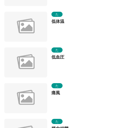
た
低体温
た
低血圧
た
痛風
た