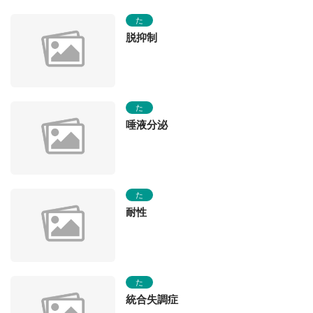
た
脱抑制
た
唾液分泌
た
耐性
た
統合失調症