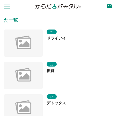
た一覧
た
ドライアイ
た
糖質
た
デトックス