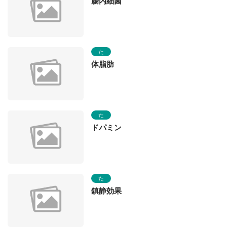
腸内細菌
た
体脂肪
た
ドパミン
た
鎮静効果