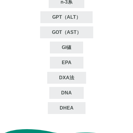
n‐3系
GPT（ALT）
GOT（AST）
GI値
EPA
DXA法
DNA
DHEA